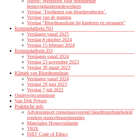
Nieuw: Werkboek voor beginnende
hemovigilantiemedewerkers
Verslag ‘Toedienen van bloedproducten’.
Verslag van de training
Verslag “Bloedtransfusie bij kinderen en neonaten”
Kennisplatform NO
Verslagen vanaf 2025
Verslag 8 oktober 2024
Verslag 15 februari 2024
Kennisplatform ZO
Verslagen vanaf 2024
Verslag 23 november 2023
Verslag 30 maart 2023
Kliniek van Bloedtransfusie
Verslagen vanaf 2024
Verslag 29 juni 2023
Verslag 7 juli 2022
Onderwijscommissie
Van Dijk Prijzen
Praktische info
Adviesrapport consensusvoorstel bloedtransfusiebeleid
rondom stamceltransplantaties
Materialen Hemovigilantie
TRIX
ISBT Code of Ethics