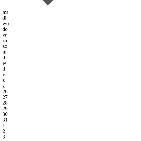
ma
di
wo
do
vr
za
zo
m
d
w
d
v
z
z
26
27
28
29
30
31
1
2
3