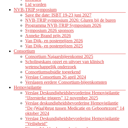
Lid worden
NVB-TRIP symposium
Save the date: ISBT 19-23 juni 2027
NVB-TRIP symposium 2026: Gluren bij de buren
Programma NVB-TRIP Symposium 2026
Symposium 2026 sponsors
Anneke Brand prijs 2026
Van Dijk- en posterprijzen 2026
Van Dijk- en posterprijzen 2025
Consortium
Consortium Najaarsbijeenkomst 2025
Scholingskans opzet en uitvoer van klinisch
wetenschappelijk onderzoek
Consortiumsubsidie toegekend
Verslag Consortium 26 april 2024
Verslagen eerdere Consortium-bijeenkomsten
Hemovigilantie
Verslag Deskundigheidsbevordering Hemovigilantie
“IJzersterke triggers” 12 november 2025
Verslag deskundigheidsbevordering Hemovigilantie
“De (Waal)brug tussen Medicatie en Geboortezorg” 14
oktober 2024
Verslag Deskundigheidsbevordering Hemovigilantie
“Veiligheid”