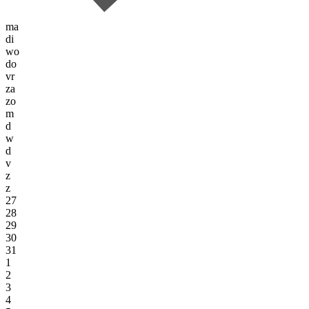
ma
di
wo
do
vr
za
zo
m
d
w
d
v
z
z
27
28
29
30
31
1
2
3
4