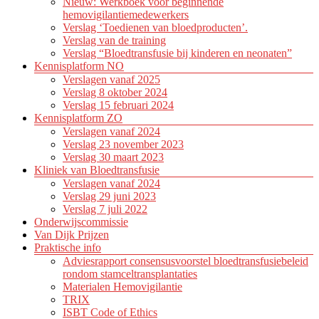
Nieuw: Werkboek voor beginnende
hemovigilantiemedewerkers
Verslag ‘Toedienen van bloedproducten’.
Verslag van de training
Verslag “Bloedtransfusie bij kinderen en neonaten”
Kennisplatform NO
Verslagen vanaf 2025
Verslag 8 oktober 2024
Verslag 15 februari 2024
Kennisplatform ZO
Verslagen vanaf 2024
Verslag 23 november 2023
Verslag 30 maart 2023
Kliniek van Bloedtransfusie
Verslagen vanaf 2024
Verslag 29 juni 2023
Verslag 7 juli 2022
Onderwijscommissie
Van Dijk Prijzen
Praktische info
Adviesrapport consensusvoorstel bloedtransfusiebeleid
rondom stamceltransplantaties
Materialen Hemovigilantie
TRIX
ISBT Code of Ethics